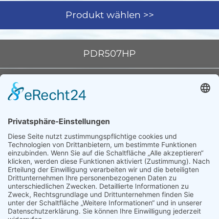
Produkt wählen >>
PDR507HP
PDR508HP
PDR908HP
Wesco Navy
+49 40
Equipment
600 094
Import-
68-0
Kontakt
Export